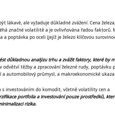
být lákavé, ale vyžaduje důkladné zvážení. Cena železa
há značné volatilitě a je ovlivňována řadou faktorů. 
 a poptávka po oceli (jejíž je železo klíčovou surovinou
st důkladnou analýzu trhu a zvážit faktory, které by 
 v odvětví těžby a zpracování železné rudy, poptávku 
ctví a automobilový průmysl, a makroekonomické ukazat
h s investováním do komodit, včetně volatility cen a
rzifikace portfolia a investování pouze prostředků, kter
inimalizaci rizika.