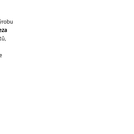
výrobu
eza
tů,
e