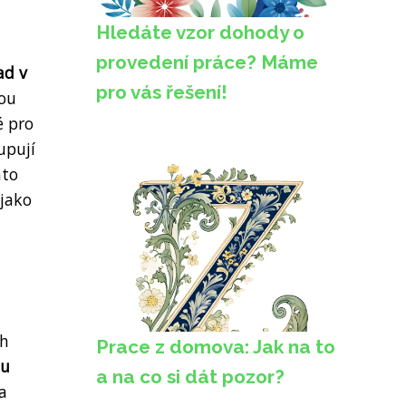
Hledáte vzor dohody o
provedení práce? Máme
ad v
pro vás řešení!
žou
é pro
upují
mto
 jako
ch
Prace z domova: Jak na to
nu
a na co si dát pozor?
a