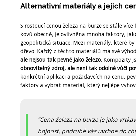
Alternativní materiály a jejich ce
S rostoucí cenou železa na burze se stále více 
kovů obecně, je ovlivněna mnoha faktory, jak
geopolitická situace. Mezi materiály, které b
dřevo. Každý z těchto materiálů má své výho
ale nejsou tak pevné jako železo.
Kompozity jso
obnovitelný zdroj, ale není tak odolné vůči p
konkrétní aplikaci a požadavcích na cenu, pevn
faktory a vybrat materiál, který nejlépe vyho
Cena železa na burze je jako vrtka
hojnost, podruhé vás uvrhne do ch