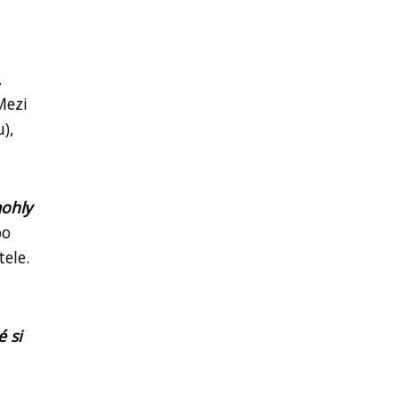
,
Mezi
),
mohly
po
ele.
é si