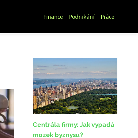
Finance
Podnikání
Práce
Centrála firmy: Jak vypadá
mozek byznysu?