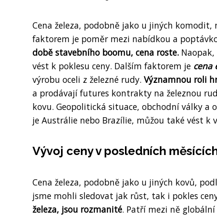
Cena železa, podobně jako u jiných komodit,
faktorem je poměr mezi nabídkou a poptávk
době stavebního boomu, cena roste.
Naopak, 
vést k poklesu ceny. Dalším faktorem je
cena 
výrobu oceli z železné rudy.
Významnou roli hr
a prodávají futures kontrakty na železnou rudu
kovu. Geopolitická situace, obchodní války a
je Austrálie nebo Brazílie, můžou také vést k v
Vývoj ceny v posledních měsícíc
Cena železa, podobně jako u jiných kovů, po
jsme mohli sledovat jak růst, tak i pokles cen
železa, jsou rozmanité
. Patří mezi ně globáln