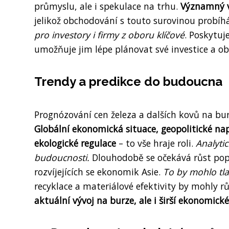
průmyslu, ale i spekulace na trhu.
Významný v
jelikož obchodování s touto surovinou probíh
pro investory i firmy z oboru klíčové
. Poskytuj
umožňuje jim lépe plánovat své investice a ob
Trendy a predikce do budoucna
Prognózování cen železa a dalších kovů na bu
Globální ekonomická situace, geopolitické na
ekologické regulace
– to vše hraje roli.
Analytic
budoucnosti.
Dlouhodobě se očekává růst popt
rozvíjejících se ekonomik Asie.
To by mohlo tla
recyklace a materiálové efektivity by mohly r
aktuální vývoj na burze, ale i širší ekonomick