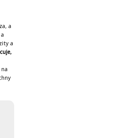
za, a
 a
zity a
cuje,
 na
echny