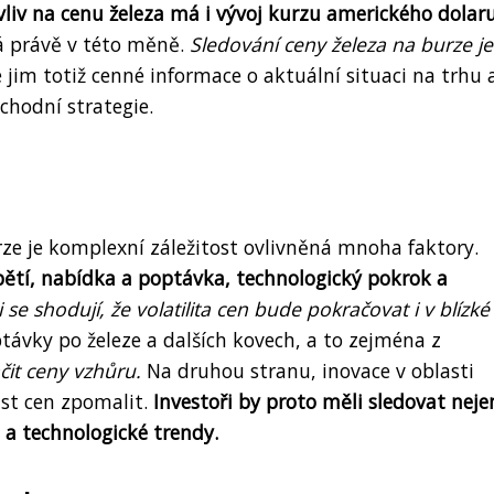
liv na cenu železa má i vývoj kurzu amerického dolar
á právě v této měně.
Sledování ceny železa na burze je
e jim totiž cenné informace o aktuální situaci na trhu 
chodní strategie.
rze je komplexní záležitost ovlivněná mnoha faktory.
pětí, nabídka a poptávka, technologický pokrok a
i se shodují, že volatilita cen bude pokračovat i v blízké
ávky po železe a dalších kovech, a to zejména z
čit ceny vzhůru.
Na druhou stranu, inovace v oblasti
ůst cen zpomalit.
Investoři by proto měli sledovat neje
é a technologické trendy.