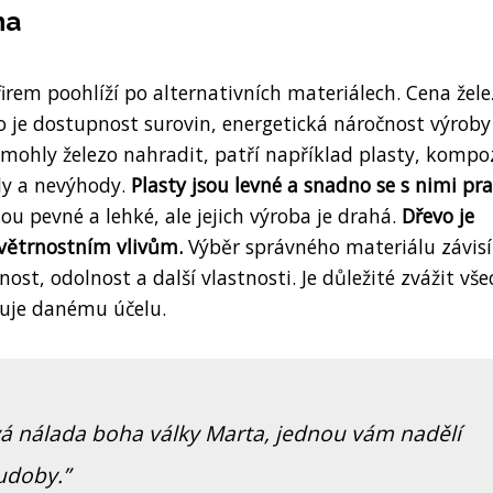
na
firem poohlíží po alternativních materiálech. Cena žele
o je dostupnost surovin, energetická náročnost výroby
y mohly železo nahradit, patří například plasty, kompo
dy a nevýhody.
Plasty jsou levné a snadno se s nimi pra
u pevné a lehké, ale jejich výroba je drahá.
Dřevo je
ovětrnostním vlivům.
Výběr správného materiálu závisí
ost, odolnost a další vlastnosti. Je důležité zvážit vš
vuje danému účelu.
vá nálada boha války Marta, jednou vám nadělí
udoby.