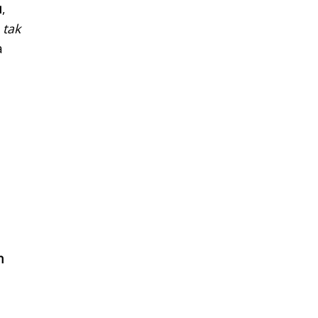
u
,
 tak
a
n