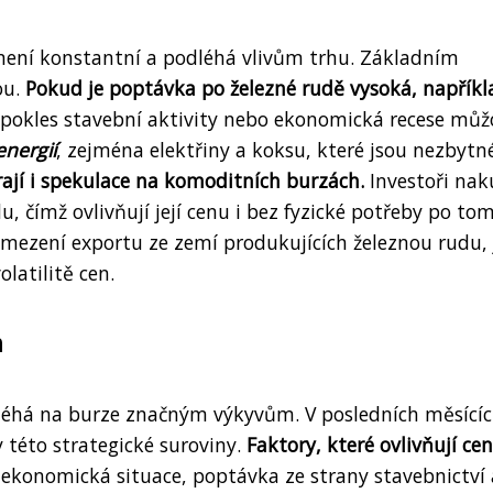
 není konstantní a podléhá vlivům trhu. Základním
ou.
Pokud je poptávka po železné rudě vysoká, napříkl
pokles stavební aktivity nebo ekonomická recese mů
energií
, zejména elektřiny a koksu, které jsou nezbytn
ají i spekulace na komoditních burzách.
Investoři nak
, čímž ovlivňují její cenu i bez fyzické potřeby po to
 omezení exportu ze zemí produkujících železnou rudu,
olatilitě cen.
h
dléhá na burze značným výkyvům. V posledních měsící
y této strategické suroviny.
Faktory, které ovlivňují ce
í ekonomická situace, poptávka ze strany stavebnictví 