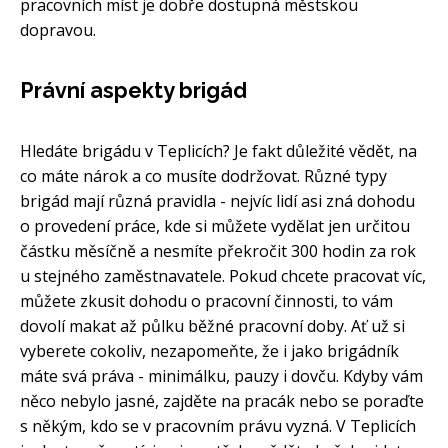
pracovních míst je dobře dostupná městskou
dopravou.
Právní aspekty brigád
Hledáte brigádu v Teplicích? Je fakt důležité vědět, na
co máte nárok a co musíte dodržovat. Různé typy
brigád mají různá pravidla - nejvíc lidí asi zná dohodu
o provedení práce, kde si můžete vydělat jen určitou
částku měsíčně a nesmíte překročit 300 hodin za rok
u stejného zaměstnavatele. Pokud chcete pracovat víc,
můžete zkusit dohodu o pracovní činnosti, to vám
dovolí makat až půlku běžné pracovní doby. Ať už si
vyberete cokoliv, nezapomeňte, že i jako brigádník
máte svá práva - minimálku, pauzy i dovču. Kdyby vám
něco nebylo jasné, zajděte na pracák nebo se poraďte
s někým, kdo se v pracovním právu vyzná. V Teplicích