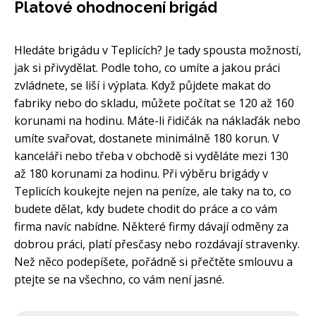
Platové ohodnocení brigád
Hledáte brigádu v Teplicích? Je tady spousta možností,
jak si přivydělat. Podle toho, co umíte a jakou práci
zvládnete, se liší i výplata. Když půjdete makat do
fabriky nebo do skladu, můžete počítat se 120 až 160
korunami na hodinu. Máte-li řidičák na náklaďák nebo
umíte svařovat, dostanete minimálně 180 korun. V
kanceláři nebo třeba v obchodě si vyděláte mezi 130
až 180 korunami za hodinu. Při výběru brigády v
Teplicích koukejte nejen na peníze, ale taky na to, co
budete dělat, kdy budete chodit do práce a co vám
firma navíc nabídne. Některé firmy dávají odměny za
dobrou práci, platí přesčasy nebo rozdávají stravenky.
Než něco podepíšete, pořádně si přečtěte smlouvu a
ptejte se na všechno, co vám není jasné.