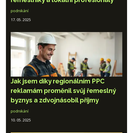
podnikání
17. 05. 2025
Jak jsem díky regionálním PPC
reklamám proměnil svůj řemeslný
byznys a zdvojnásobil příjmy
podnikání
10. 05. 2025