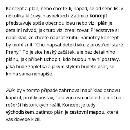
Koncept a plán, nebo chcete-li, nápad, se od sebe liší v
několika klíčových aspektech. Zatímco
koncept
představuje spíše obecnou ideu nebo vizi,
plán
je
detailní návod, jak tuto vizi zrealizovat. Představte si
například, že chcete napsat knihu. Samotný koncept
by mohl znít: "Chci napsat detektivku z prostředí staré
Prahy." To je sice hezký začátek, ale bez detailního
plánu, jak příběh uchopit, kdo budou hlavní postavy,
jaká bude zápletka a jakým stylem budete psát, se
kniha sama nenapíše.
Plán
by v tomto případě zahrnoval například osnovu
kapitol, profily postav, časovou osu událostí a možná i
rešerši historických reálií. Koncept je tedy
východiskem
, zatímco plán je
cestovní mapou
, která
vás dovede k cíli.