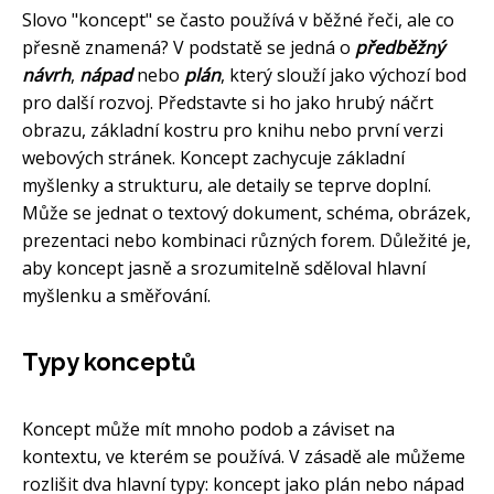
Slovo "koncept" se často používá v běžné řeči, ale co
přesně znamená? V podstatě se jedná o
předběžný
návrh
,
nápad
nebo
plán
, který slouží jako výchozí bod
pro další rozvoj. Představte si ho jako hrubý náčrt
obrazu, základní kostru pro knihu nebo první verzi
webových stránek. Koncept zachycuje základní
myšlenky a strukturu, ale detaily se teprve doplní.
Může se jednat o textový dokument, schéma, obrázek,
prezentaci nebo kombinaci různých forem. Důležité je,
aby koncept jasně a srozumitelně sděloval hlavní
myšlenku a směřování.
Typy konceptů
Koncept může mít mnoho podob a záviset na
kontextu, ve kterém se používá. V zásadě ale můžeme
rozlišit dva hlavní typy: koncept jako plán nebo nápad