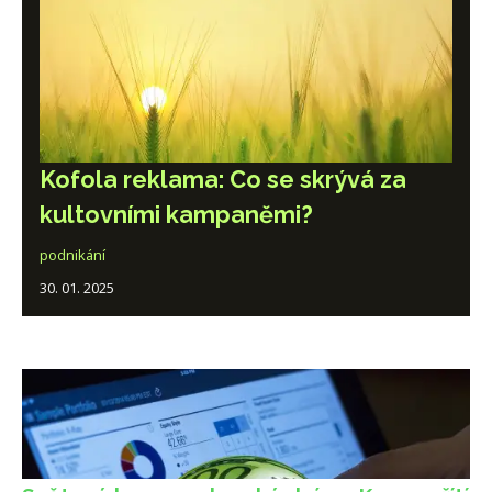
Kofola reklama: Co se skrývá za
kultovními kampaněmi?
podnikání
30. 01. 2025