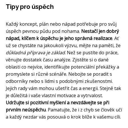
Tipy pro úspěch
Každý koncept, plán nebo nápad potřebuje pro svůj
úspěch pevnou půdu pod nohama.
Nestačí jen dobrý
nápad, klíčem k úspěchu je jeho správná realizace
. Ať
už se chystáte na jakoukoli výzvu, mějte na paměti, že
důkladná příprava je základ
. Než se pustíte do práce,
věnujte dostatek času analýze. Zjistěte si o dané
oblasti co nejvíce, identifikujte potenciální překážky a
promyslete si různé scénáře. Nebojte se poradit s
odborníky nebo s lidmi s podobnými zkušenostmi.
Jejich rady vám mohou ušetřit čas a energii. Stejně tak
je důležitá i vaše vlastní motivace a vytrvalost.
Udržujte si pozitivní myšlení a nevzdávejte se při
prvním neúspěchu
. Pamatujte, že i z chyb se člověk učí
a každý nezdar vás posouvá o krok blíže k vašemu cíli.