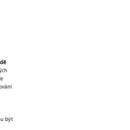
adě
ých
je
ování
ou být