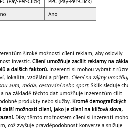
PC (Pay-Per-Click)
PPC (Pay-Per-Click)
no
Ano
erentům široké možnosti cílení reklam, aby oslovily
nost investic.
Cílení umožňuje zacílit reklamy na zákl
ů a dalších faktorů.
Inzerenti si mohou vybrat z různ
í, lokalita, vzdělání a příjem.
Cílení na zájmy umožňu
 jsou auta, móda, cestování nebo sport.
Sklik sleduje ch
a na základě těchto dat umožňuje inzerentům cílit
 podobné produkty nebo služby.
Kromě demografických
další možnosti cílení, jako je cílení na klíčová slova,
razení.
Díky těmto možnostem cílení si inzerenti moh
ikum, což zvyšuje pravděpodobnost konverze a snižuje