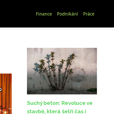
Finance
Podnikání
Práce
Suchý beton: Revoluce ve
stavbě, která šetří čas i