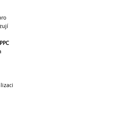
pro
zují
PPC
a
lizaci