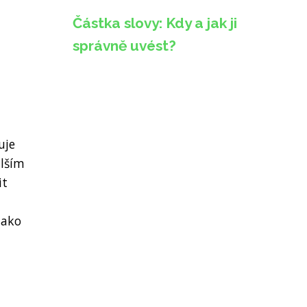
Částka slovy: Kdy a jak ji
správně uvést?
uje
alším
it
jako