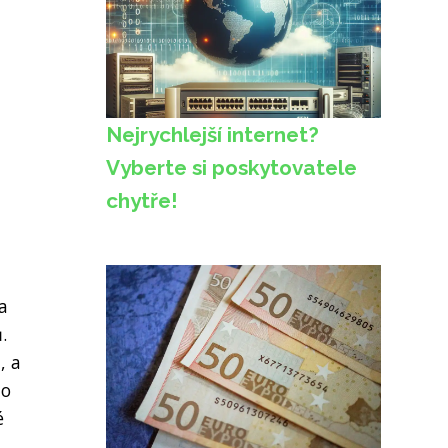
Nejrychlejší internet?
Vyberte si poskytovatele
chytře!
a
.
, a
to
é