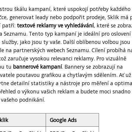
estrou škálu kampaní, které uspokojí potřeby každého
čce, generovat leady nebo podpořit prodeje, Sklik má 
 patří:
textové reklamy ve vyhledávání
, které se zobra
a Seznamu. Tento typ kampaní je ideální pro oslovení
 služby, jako jsou ty vaše. Další oblíbenou volbou jsou
ele na partnerských webech Seznamu. Cílení probíhá n
což zaručuje vysokou relevanci reklamy. Pro vizuálně
sou tu
bannerové kampaní
. Bannery se zobrazují na
ivatele poutavou grafikou a chytlavým sdělením. Ať už
tne detailní statistiky a nástroje pro měření a optima
řehled o výkonu vašich reklam a budete moci snadno
u vašeho podnikání.
klik
Google Ads