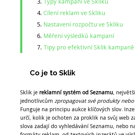
Typy kampaní ve Skliku
Cílení reklam ve Skliku
Nastavení rozpočtu ve Skliku
Měření výsledků kampaní
Tipy pro efektivní Sklik kampaně
Co je to Sklik
Sklik je
reklamní systém od Seznamu
, největ
jednotlivcům
zpropagovat své produkty nebo 
Funguje na principu aukce klíčových slov. Inzer
určí, kolik je ochoten za proklik na svůj web 
slova zadají do vyhledávání Seznamu, nebo na
formáty reklam, od textových inzerátů ve výs