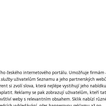
šího českého internetového portálu. Umožňuje firmám 
služby
uživatelům Seznamu a jeho partnerských webů
ent si zvolí slova, která nejlépe vystihují jeho nabídku
zaplatit. Reklamy se pak zobrazují uživatelům, kteří ta
vštíví weby s relevantním obsahem. Sklik nabízí různ
ledcích vyhledávání, přes bannerovou reklamu až po