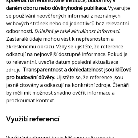
spoléhat na renomované instituce, odborníky v
daném oboru nebo důvěryhodné publikace.
Vyvarujte
se používání neověřených informací z neznámých
webových stránek nebo od jednotlivců bez relevantní
odbornosti.
Důležitá je také aktuálnost informací.
Zastaralé údaje mohou vést k nepřesnostem a
zkreslenému obrazu. Vždy se ujistěte, že reference
odkazují na nejnovější dostupné informace. Pokud je
to relevantní, uveďte datum poslední aktualizace
zdroje.
Transparentnost a dohledatelnost jsou klíčové
pro budování důvěry.
Ujistěte se, že reference jsou
jasně citovány a odkazují na konkrétní zdroje. Čtenáři
by měli mít možnost snadno ověřit informace a
prozkoumat kontext.
Využití referencí
Využívání referencí hraje klíčovou roli v mnoha