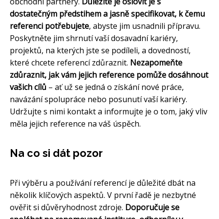
obchodní partnery.
Důležité je oslovit je s
dostatečným předstihem a jasně specifikovat, k čemu
referenci potřebujete
, abyste jim usnadnili přípravu.
Poskytněte jim shrnutí vaší dosavadní kariéry,
projektů, na kterých jste se podíleli, a dovedností,
které chcete referencí zdůraznit.
Nezapomeňte
zdůraznit, jak vám jejich reference pomůže dosáhnout
vašich cílů
– ať už se jedná o získání nové práce,
navázání spolupráce nebo posunutí vaší kariéry.
Udržujte s nimi kontakt a informujte je o tom, jaký vliv
měla jejich reference na váš úspěch.
Na co si dát pozor
Při výběru a používání referencí je důležité dbát na
několik klíčových aspektů. V první řadě je nezbytné
ověřit si důvěryhodnost zdroje.
Doporučuje se