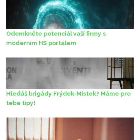
Odemkněte potenciál vaší firmy s
moderním HS portálem
Hledáš brigády Frýdek-Místek? Máme pro
tebe tipy!