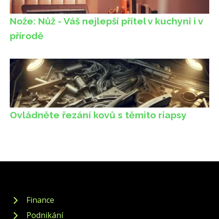
Nože: Nůž - Váš nejlepší přítel v kuchyni i v
přírodě
Ovládněte řezání kovů s těmito riapsy
Finance
Podnikání