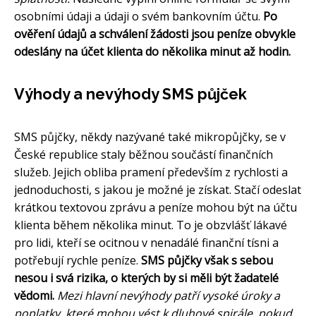
osobními údaji a údaji o svém bankovním účtu.
Po
ověření údajů a schválení žádosti jsou peníze obvykle
odeslány na účet klienta do několika minut až hodin.
Výhody a nevýhody SMS půjček
SMS půjčky, někdy nazývané také mikropůjčky, se v
České republice staly běžnou součástí finančních
služeb. Jejich obliba pramení především z rychlosti a
jednoduchosti, s jakou je možné je získat. Stačí odeslat
krátkou textovou zprávu a peníze mohou být na účtu
klienta během několika minut. To je obzvlášť lákavé
pro lidi, kteří se ocitnou v nenadálé finanční tísni a
potřebují rychle peníze.
SMS půjčky však s sebou
nesou i svá rizika, o kterých by si měli být žadatelé
vědomi.
Mezi hlavní nevýhody patří vysoké úroky a
poplatky, které mohou vést k dluhové spirále, pokud