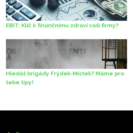
EBIT: Klíč k finančnímu zdraví vaší firmy?
Hledáš brigády Frýdek-Místek? Máme pro
tebe tipy!