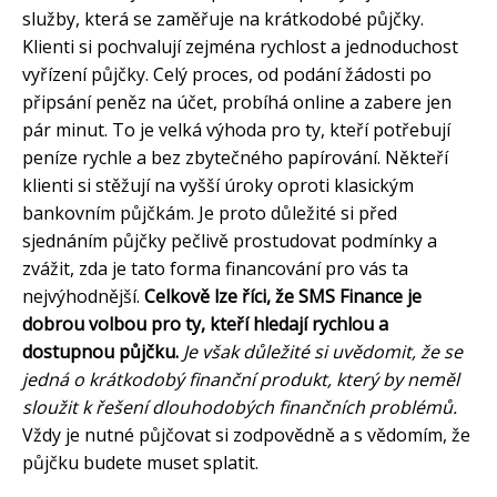
služby, která se zaměřuje na krátkodobé půjčky.
Klienti si pochvalují zejména rychlost a jednoduchost
vyřízení půjčky. Celý proces, od podání žádosti po
připsání peněz na účet, probíhá online a zabere jen
pár minut. To je velká výhoda pro ty, kteří potřebují
peníze rychle a bez zbytečného papírování. Někteří
klienti si stěžují na vyšší úroky oproti klasickým
bankovním půjčkám. Je proto důležité si před
sjednáním půjčky pečlivě prostudovat podmínky a
zvážit, zda je tato forma financování pro vás ta
nejvýhodnější.
Celkově lze říci, že SMS Finance je
dobrou volbou pro ty, kteří hledají rychlou a
dostupnou půjčku.
Je však důležité si uvědomit, že se
jedná o krátkodobý finanční produkt, který by neměl
sloužit k řešení dlouhodobých finančních problémů.
Vždy je nutné půjčovat si zodpovědně a s vědomím, že
půjčku budete muset splatit.