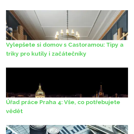
Vylepšete si domov s Castoramou: Tipy a
triky pro kutily i začátečníky
Úřad práce Praha 4: Vše, co potřebujete
vědět