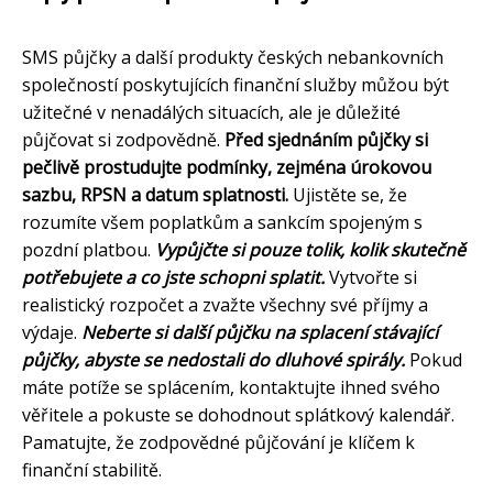
SMS půjčky a další produkty českých nebankovních
společností poskytujících finanční služby můžou být
užitečné v nenadálých situacích, ale je důležité
půjčovat si zodpovědně.
Před sjednáním půjčky si
pečlivě prostudujte podmínky, zejména úrokovou
sazbu, RPSN a datum splatnosti.
Ujistěte se, že
rozumíte všem poplatkům a sankcím spojeným s
pozdní platbou.
Vypůjčte si pouze tolik, kolik skutečně
potřebujete a co jste schopni splatit.
Vytvořte si
realistický rozpočet a zvažte všechny své příjmy a
výdaje.
Neberte si další půjčku na splacení stávající
půjčky, abyste se nedostali do dluhové spirály.
Pokud
máte potíže se splácením, kontaktujte ihned svého
věřitele a pokuste se dohodnout splátkový kalendář.
Pamatujte, že zodpovědné půjčování je klíčem k
finanční stabilitě.