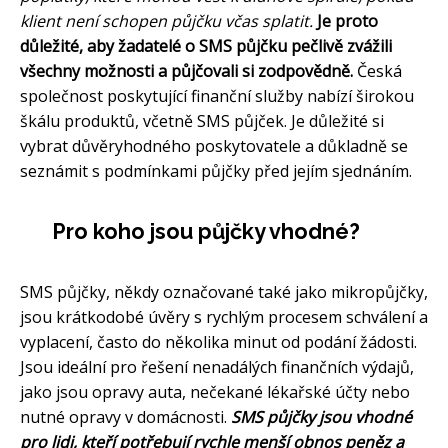
klient není schopen půjčku včas splatit.
Je proto
důležité, aby žadatelé o SMS půjčku pečlivě zvážili
všechny možnosti a půjčovali si zodpovědně.
Česká
společnost poskytující finanční služby nabízí širokou
škálu produktů, včetně SMS půjček. Je důležité si
vybrat důvěryhodného poskytovatele a důkladně se
seznámit s podmínkami půjčky před jejím sjednáním.
Pro koho jsou půjčky vhodné?
SMS půjčky, někdy označované také jako mikropůjčky,
jsou krátkodobé úvěry s rychlým procesem schválení a
vyplacení, často do několika minut od podání žádosti.
Jsou ideální pro řešení nenadálých finančních výdajů,
jako jsou opravy auta, nečekané lékařské účty nebo
nutné opravy v domácnosti.
SMS půjčky jsou vhodné
pro lidi, kteří potřebují rychle menší obnos peněz a