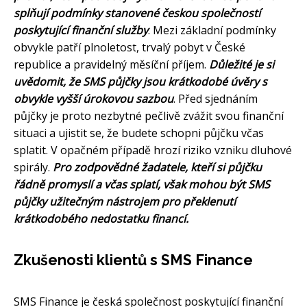
splňují podmínky stanovené českou společností
poskytující finanční služby
. Mezi základní podmínky
obvykle patří plnoletost, trvalý pobyt v České
republice a pravidelný měsíční příjem.
Důležité je si
uvědomit, že SMS půjčky jsou krátkodobé úvěry s
obvykle vyšší úrokovou sazbou
. Před sjednáním
půjčky je proto nezbytné pečlivě zvážit svou finanční
situaci a ujistit se, že budete schopni půjčku včas
splatit. V opačném případě hrozí riziko vzniku dluhové
spirály.
Pro zodpovědné žadatele, kteří si půjčku
řádně promyslí a včas splatí, však mohou být SMS
půjčky užitečným nástrojem pro překlenutí
krátkodobého nedostatku financí.
Zkušenosti klientů s SMS Finance
SMS Finance je česká společnost poskytující finanční