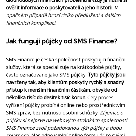
dlouhodobých finančních problémů a vždy je nutné si
ověřit informace o poskytovateli a jeho historii.
V
opačném případě hrozí riziko předlužení a dalších
finančních komplikací.
Jak fungují půjčky od SMS Finance?
SMS Finance je česká společnost poskytující finanční
služby, která se specializuje na krátkodobé půjčky,
často označované jako SMS půjčky.
Tyto půjčky jsou
navrženy tak, aby klientům poskytly rychlý a snadný
přístup k menším finančním částkám, obvykle od
několika tisíc do desítek tisíc korun.
Celý proces
vyřízení půjčky probíhá online nebo prostřednictvím
SMS zpráv, bez nutnosti osobní schůzky.
Zájemce o
půjčku si nejprve na webových stránkách společnosti
SMS Finance zvolí požadovanou výši půjčky a dobu
splatnosti.
Následně vyplní online formulář se svými