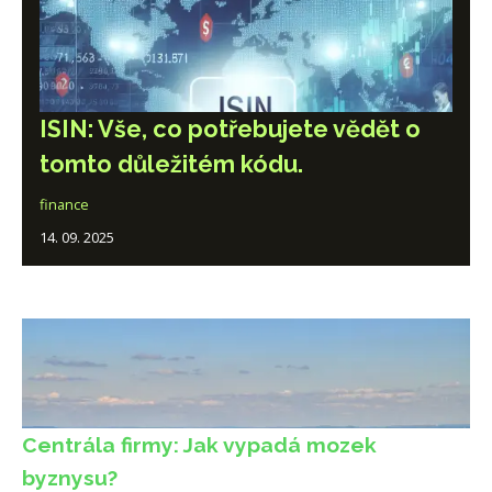
ISIN: Vše, co potřebujete vědět o
tomto důležitém kódu.
finance
14. 09. 2025
Centrála firmy: Jak vypadá mozek
byznysu?