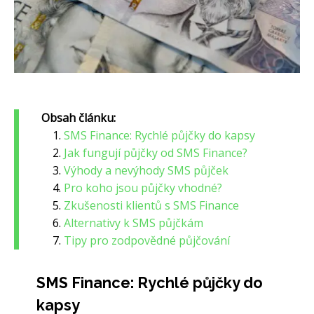
Obsah článku:
SMS Finance: Rychlé půjčky do kapsy
Jak fungují půjčky od SMS Finance?
Výhody a nevýhody SMS půjček
Pro koho jsou půjčky vhodné?
Zkušenosti klientů s SMS Finance
Alternativy k SMS půjčkám
Tipy pro zodpovědné půjčování
SMS Finance: Rychlé půjčky do
kapsy