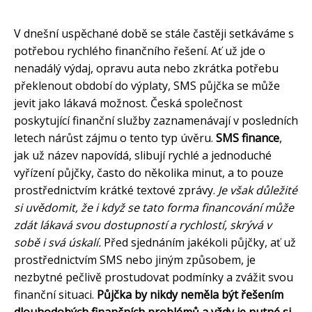
V dnešní uspěchané době se stále častěji setkáváme s
potřebou rychlého finančního řešení. Ať už jde o
nenadálý výdaj, opravu auta nebo zkrátka potřebu
překlenout období do výplaty, SMS půjčka se může
jevit jako lákavá možnost. Česká společnost
poskytující finanční služby zaznamenávají v posledních
letech nárůst zájmu o tento typ úvěru.
SMS finance
,
jak už název napovídá, slibují rychlé a jednoduché
vyřízení půjčky, často do několika minut, a to pouze
prostřednictvím krátké textové zprávy.
Je však důležité
si uvědomit, že i když se tato forma financování může
zdát lákavá svou dostupností a rychlostí, skrývá v
sobě i svá úskalí.
Před sjednáním jakékoli půjčky, ať už
prostřednictvím SMS nebo jiným způsobem, je
nezbytné pečlivě prostudovat podmínky a zvážit svou
finanční situaci.
Půjčka by nikdy neměla být řešením