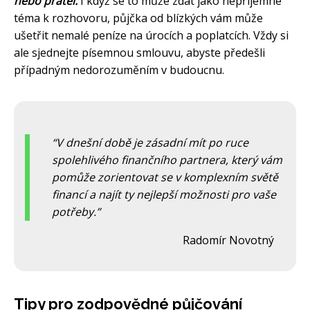
nebo přátel.
I když se to může zdát jako nepříjemné
téma k rozhovoru, půjčka od blízkých vám může
ušetřit nemalé peníze na úrocích a poplatcích. Vždy si
ale sjednejte písemnou smlouvu, abyste předešli
případným nedorozuměním v budoucnu.
V dnešní době je zásadní mít po ruce
spolehlivého finančního partnera, který vám
pomůže zorientovat se v komplexním světě
financí a najít ty nejlepší možnosti pro vaše
potřeby.
Radomír Novotný
Tipy pro zodpovědné půjčování