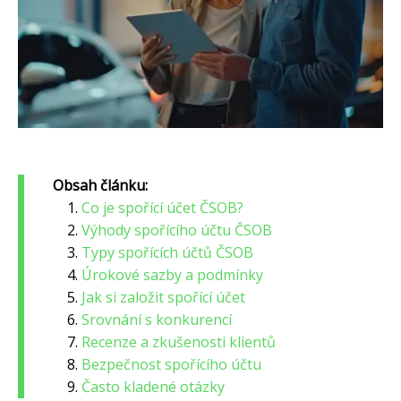
Obsah článku:
Co je spořící účet ČSOB?
Výhody spořícího účtu ČSOB
Typy spořících účtů ČSOB
Úrokové sazby a podmínky
Jak si založit spořící účet
Srovnání s konkurencí
Recenze a zkušenosti klientů
Bezpečnost spořícího účtu
Často kladené otázky