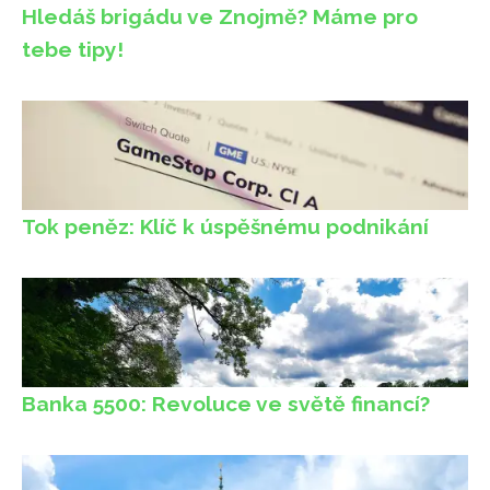
Hledáš brigádu ve Znojmě? Máme pro
tebe tipy!
Tok peněz: Klíč k úspěšnému podnikání
Banka 5500: Revoluce ve světě financí?