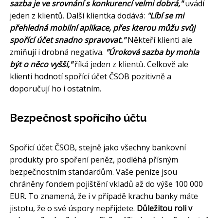
sazba je ve srovnání s konkurencí velmi dobrá,"
uvádí
jeden z klientů. Další klientka dodává:
"Líbí se mi
přehledná mobilní aplikace, přes kterou můžu svůj
spořící účet snadno spravovat."
Někteří klienti ale
zmiňují i drobná negativa.
"Úroková sazba by mohla
být o něco vyšší,"
říká jeden z klientů. Celkově ale
klienti hodnotí spořící účet ČSOB pozitivně a
doporučují ho i ostatním.
Bezpečnost spořícího účtu
Spořicí účet ČSOB, stejně jako všechny bankovní
produkty pro spoření peněz, podléhá přísným
bezpečnostním standardům. Vaše peníze jsou
chráněny fondem pojištění vkladů až do výše 100 000
EUR. To znamená, že i v případě krachu banky máte
jistotu, že o své úspory nepřijdete.
Důležitou roli v