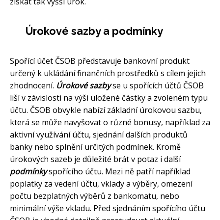
získat tak vyšší úrok.
Úrokové sazby a podmínky
Spořící účet ČSOB představuje bankovní produkt
určený k ukládání finančních prostředků s cílem jejich
zhodnocení.
Úrokové sazby
se u spořících účtů ČSOB
liší v závislosti na výši uložené částky a zvoleném typu
účtu. ČSOB obvykle nabízí základní úrokovou sazbu,
která se může navyšovat o různé bonusy, například za
aktivní využívání účtu, sjednání dalších produktů
banky nebo splnění určitých podmínek. Kromě
úrokových sazeb je důležité brát v potaz i další
podmínky
spořícího účtu. Mezi ně patří například
poplatky za vedení účtu, vklady a výběry, omezení
počtu bezplatných výběrů z bankomatu, nebo
minimální výše vkladu. Před sjednáním spořícího účtu