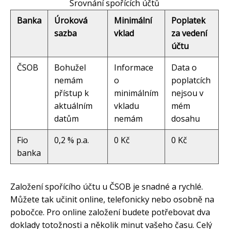
Srovnání spořících účtů
Banka
Úroková
Minimální
Poplatek
sazba
vklad
za vedení
účtu
ČSOB
Bohužel
Informace
Data o
nemám
o
poplatcích
přístup k
minimálním
nejsou v
aktuálním
vkladu
mém
datům
nemám
dosahu
Fio
0,2 % p.a.
0 Kč
0 Kč
banka
Založení spořícího účtu u ČSOB je snadné a rychlé.
Můžete tak učinit online, telefonicky nebo osobně na
pobočce. Pro online založení budete potřebovat dva
doklady totožnosti a několik minut vašeho času. Celý