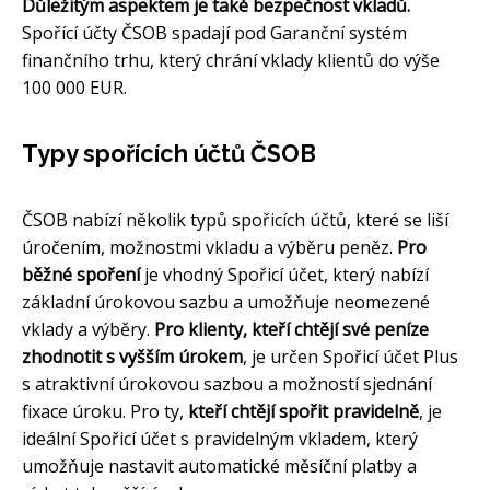
Důležitým aspektem je také bezpečnost vkladů.
Spořící účty ČSOB spadají pod Garanční systém
finančního trhu, který chrání vklady klientů do výše
100 000 EUR.
Typy spořících účtů ČSOB
ČSOB nabízí několik typů spořicích účtů, které se liší
úročením, možnostmi vkladu a výběru peněz.
Pro
běžné spoření
je vhodný Spořicí účet, který nabízí
základní úrokovou sazbu a umožňuje neomezené
vklady a výběry.
Pro klienty, kteří chtějí své peníze
zhodnotit s vyšším úrokem
, je určen Spořicí účet Plus
s atraktivní úrokovou sazbou a možností sjednání
fixace úroku. Pro ty,
kteří chtějí spořit pravidelně
, je
ideální Spořicí účet s pravidelným vkladem, který
umožňuje nastavit automatické měsíční platby a