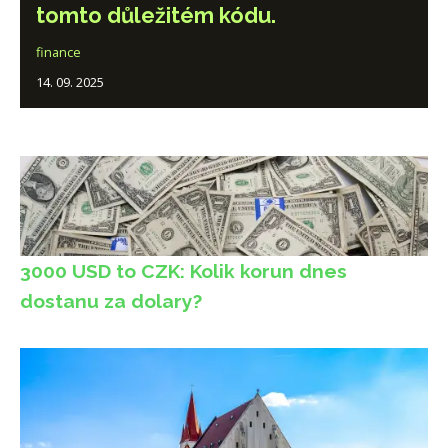
tomto důležitém kódu.
finance
14. 09. 2025
3000 USD to CZK: Kolik korun dnes
dostanu za dolary?