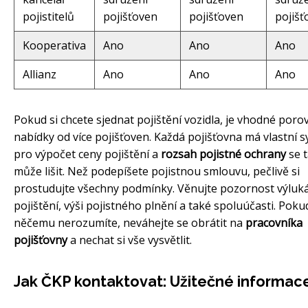
pojistitelů
pojišťoven
pojišťoven
pojišť
Kooperativa
Ano
Ano
Ano
Allianz
Ano
Ano
Ano
Pokud si chcete sjednat pojištění vozidla, je vhodné poro
nabídky od více pojišťoven. Každá pojišťovna má vlastní 
pro výpočet ceny pojištění a
rozsah pojistné ochrany
se 
může lišit. Než podepíšete pojistnou smlouvu, pečlivě si
prostudujte všechny podmínky. Věnujte pozornost výluk
pojištění, výši pojistného plnění a také spoluúčasti. Poku
něčemu nerozumíte, neváhejte se obrátit na
pracovníka
pojišťovny
a nechat si vše vysvětlit.
Jak ČKP kontaktovat: Užitečné informac