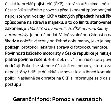
Česká kancelář pojistitelů (ČKP), která slouží mimo jiné 
účastníků silničního provozu před škodami způsobenými
nepojištěnými vozidly.
ČKP v takových případech hradí šk
způsobené na zdraví a majetku, a to do limitu stanovené
zákonem.
Je důležité si uvědomit, že ČKP nehradí škody
automaticky.
Je nutné podat řádně vyplněnou žádost o 
škody a doložit všechny potřebné dokumenty, jako je nap
policejní protokol, lékařská zpráva či fotodokumentace.
Povinností každého motoristy v České republice je mít s
platné povinné ručení.
Bohužel, ne všichni řidiči tuto pov
dodržují. Pokud se stanete účastníkem nehody, kterou za
nepojištěný řidič, je důležité zachovat klid a ihned kontak
policii. Následně se obraťte na ČKP a informujte se o dal
postupu.
Garanční fond: Pomoc v nesnázích