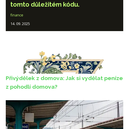
tomto důležitém kódu.
finance
14. 09. 2025
Přivýdělek z domova: Jak si vydělat peníze
z pohodlí domova?