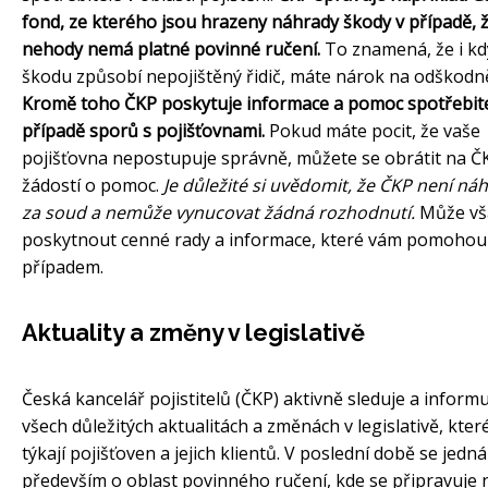
fond, ze kterého jsou hrazeny náhrady škody v případě, ž
nehody nemá platné povinné ručení.
To znamená, že i k
škodu způsobí nepojištěný řidič, máte nárok na odškodně
Kromě toho ČKP poskytuje informace a pomoc spotřebit
případě sporů s pojišťovnami.
Pokud máte pocit, že vaše
pojišťovna nepostupuje správně, můžete se obrátit na Č
žádostí o pomoc.
Je důležité si uvědomit, že ČKP není n
za soud a nemůže vynucovat žádná rozhodnutí.
Může vš
poskytnout cenné rady a informace, které vám pomohou
případem.
Aktuality a změny v legislativě
Česká kancelář pojistitelů (ČKP) aktivně sleduje a informu
všech důležitých aktualitách a změnách v legislativě, kter
týkají pojišťoven a jejich klientů. V poslední době se jedná
především o oblast povinného ručení, kde se připravuje 