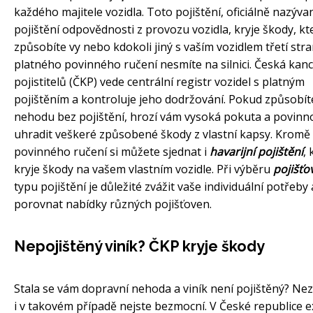
každého majitele vozidla. Toto pojištění, oficiálně nazýva
pojištění odpovědnosti z provozu vozidla, kryje škody, kt
způsobíte vy nebo kdokoli jiný s vaším vozidlem třetí str
platného povinného ručení nesmíte na silnici. Česká kanc
pojistitelů (ČKP) vede centrální registr vozidel s platným
pojištěním a kontroluje jeho dodržování. Pokud způsobít
nehodu bez pojištění, hrozí vám vysoká pokuta a povinn
uhradit veškeré způsobené škody z vlastní kapsy. Kromě
povinného ručení si můžete sjednat i
havarijní pojištění
, 
kryje škody na vašem vlastním vozidle. Při výběru
pojišťo
typu pojištění je důležité zvážit vaše individuální potřeby 
porovnat nabídky různých pojišťoven.
Nepojištěný viník? ČKP kryje škody
Stala se vám dopravní nehoda a viník není pojištěný? Nez
i v takovém případě nejste bezmocní. V České republice e