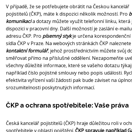
V případě, že se potřebujete obrátit na Českou kancelář
pojistitelů (ČKP), máte k dispozici několik možností. Pro
b
komunikaci
a dotazy můžete využít telefonní linku, která 
dispozici v pracovní dny. Další možností je zaslání e-mail
adresu ČKP. Pro
písemný styk
je určena korespondenční
sídla ČKP v Praze. Na webových stránkách ČKP naleznete
kontaktní formulář
, jehož prostřednictvím můžete svůj d
směřovat přímo na příslušné oddělení. Nezapomeňte uvé
všechny důležité informace, které se vašeho dotazu týkají
například číslo pojistné smlouvy nebo popis události. Ryc
efektivita vyřízení vaší žádosti pak bude záviset na úplnos
srozumitelnosti poskytnutých informací.
ČKP a ochrana spotřebitele: Vaše práva
Česká kancelář pojistitelů (ČKP) hraje důležitou roli v oc
spotřebitele v oblasti pojištění.
ČKP spravuje například G