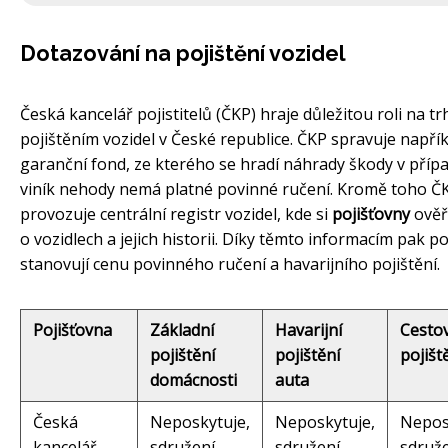
Dotazování na pojištění vozidel
Česká kancelář pojistitelů (ČKP) hraje důležitou roli na tr
pojištěním vozidel v České republice. ČKP spravuje napří
garanční fond, ze kterého se hradí náhrady škody v přípa
viník nehody nemá platné povinné ručení. Kromě toho Č
provozuje centrální registr vozidel, kde si
pojišťovny
ověř
o vozidlech a jejich historii. Díky těmto informacím pak p
stanovují cenu povinného ručení a havarijního pojištění.
Pojišťovna
Základní
Havarijní
Cesto
pojištění
pojištění
pojišt
domácnosti
auta
Česká
Neposkytuje,
Neposkytuje,
Nepos
kancelář
sdružení
sdružení
sdruž