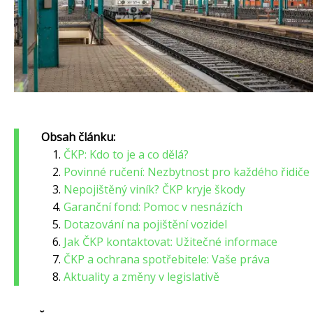
Obsah článku:
ČKP: Kdo to je a co dělá?
Povinné ručení: Nezbytnost pro každého řidiče
Nepojištěný viník? ČKP kryje škody
Garanční fond: Pomoc v nesnázích
Dotazování na pojištění vozidel
Jak ČKP kontaktovat: Užitečné informace
ČKP a ochrana spotřebitele: Vaše práva
Aktuality a změny v legislativě