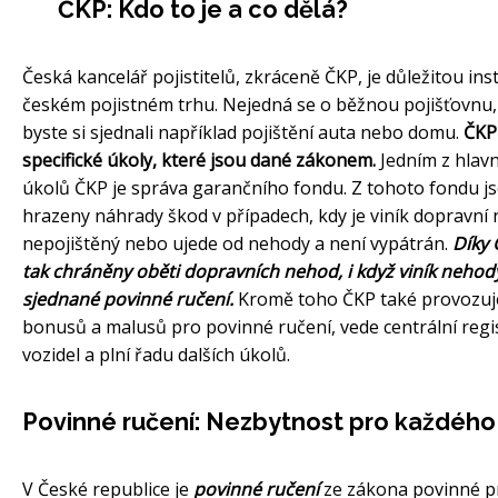
ČKP: Kdo to je a co dělá?
Česká kancelář pojistitelů, zkráceně ČKP, je důležitou inst
českém pojistném trhu. Nejedná se o běžnou pojišťovnu,
byste si sjednali například pojištění auta nebo domu.
ČKP 
specifické úkoly, které jsou dané zákonem.
Jedním z hlavn
úkolů ČKP je správa garančního fondu. Z tohoto fondu j
hrazeny náhrady škod v případech, kdy je viník dopravní
nepojištěný nebo ujede od nehody a není vypátrán.
Díky 
tak chráněny oběti dopravních nehod, i když viník neho
sjednané povinné ručení.
Kromě toho ČKP také provozuj
bonusů a malusů pro povinné ručení, vede centrální regi
vozidel a plní řadu dalších úkolů.
Povinné ručení: Nezbytnost pro každého 
V České republice je
povinné ručení
ze zákona povinné p