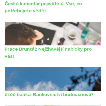
Česká kancelář pojistitelů: Vše, co
potřebujete vědět
Práce Bruntál: Nejžhavější nabídky pro
vás!
0100 banka: Bankovnictví budoucnosti?