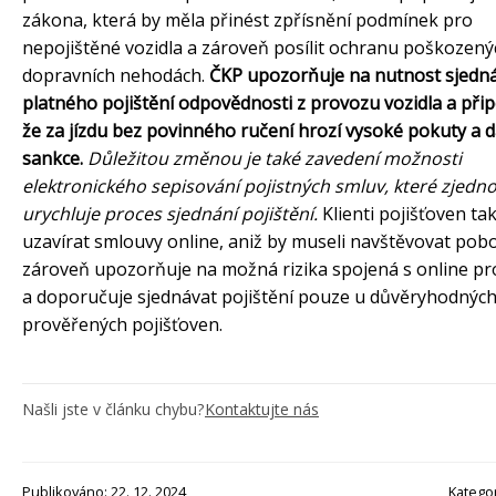
zákona, která by měla přinést zpřísnění podmínek pro
nepojištěné vozidla a zároveň posílit ochranu poškozený
dopravních nehodách.
ČKP upozorňuje na nutnost sjedn
platného pojištění odpovědnosti z provozu vozidla a při
že za jízdu bez povinného ručení hrozí vysoké pokuty a d
sankce.
Důležitou změnou je také zavedení možnosti
elektronického sepisování pojistných smluv, které zjedn
urychluje proces sjednání pojištění.
Klienti pojišťoven t
uzavírat smlouvy online, aniž by museli navštěvovat pob
zároveň upozorňuje na možná rizika spojená s online pr
a doporučuje sjednávat pojištění pouze u důvěryhodných
prověřených pojišťoven.
Našli jste v článku chybu?
Kontaktujte nás
Publikováno: 22. 12. 2024
Katego