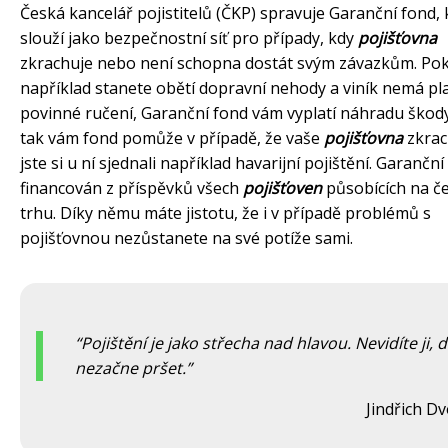
Česká kancelář pojistitelů (ČKP) spravuje Garanční fond, 
slouží jako bezpečnostní síť pro případy, kdy
pojišťovna
zkrachuje nebo není schopna dostát svým závazkům. Po
například stanete obětí dopravní nehody a viník nemá pl
povinné ručení, Garanční fond vám vyplatí náhradu škody
tak vám fond pomůže v případě, že vaše
pojišťovna
zkrac
jste si u ní sjednali například havarijní pojištění. Garanční
financován z příspěvků všech
pojišťoven
působících na č
trhu. Díky němu máte jistotu, že i v případě problémů s
pojišťovnou nezůstanete na své potíže sami.
Pojištění je jako střecha nad hlavou. Nevidíte ji,
nezačne pršet.
Jindřich D