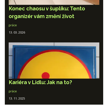
Konec chaosu v šuplíku: Tento
organizér vám změní život
práce
13. 03. 2026
Kariéra v Lidlu: Jak na to?
práce
13. 11. 2025